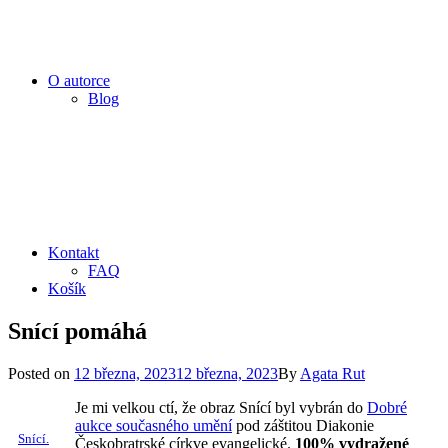
O autorce
Blog
Kontakt
FAQ
Košík
Snící pomáhá
Posted
Posted on
12 března, 2023
12 března, 2023
By
Agata Rut
on
Je mi velkou ctí, že obraz Snící byl vybrán do
Dobré
aukce současného umění
pod záštitou Diakonie
Snící.
Českobratrské církve evangelické.
100% vydražené