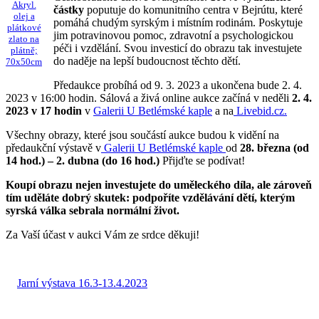
Akryl.
částky
poputuje do komunitního centra v Bejrútu, které
olej a
pomáhá chudým syrským i místním rodinám. Poskytuje
plátkové
jim potravinovou pomoc, zdravotní a psychologickou
zlato na
péči i vzdělání. Svou investicí do obrazu tak investujete
plátně;
do naděje na lepší budoucnost těchto dětí.
70x50cm
Předaukce probíhá od 9. 3. 2023 a ukončena bude 2. 4.
2023 v 16:00 hodin. Sálová a živá online aukce začíná v neděli
2. 4.
2023 v 17 hodin
v
Galerii U Betlémské kaple
a na
Livebid.cz.
Všechny obrazy, které jsou součástí aukce budou k vidění na
předaukční výstavě v
Galerii U Betlémské kaple
od
28. března (od
14 hod.) – 2. dubna (do 16 hod.)
Přijďte se podívat!
Koupí obrazu nejen investujete do uměleckého díla, ale zároveň
tím uděláte dobrý skutek: podpoříte vzdělávání dětí, kterým
syrská válka sebrala normální život.
Za Vaší účast v aukci Vám ze srdce děkuji!
Navigace
Previous
Jarní výstava 16.3-13.4.2023
Post
pro