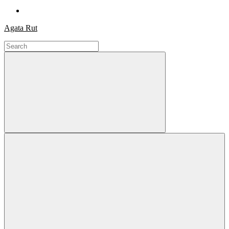
Agata Rut
Search
for:
Search