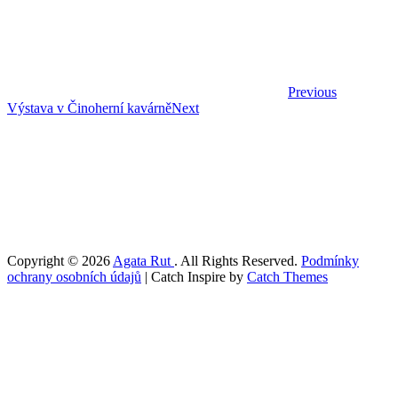
příspěvek
Previous
Next
Výstava v Činoherní kavárně
Next
Post
Copyright © 2026
Agata Rut
. All Rights Reserved.
Podmínky
ochrany osobních údajů
|
Catch Inspire by
Catch Themes
Scroll
Up